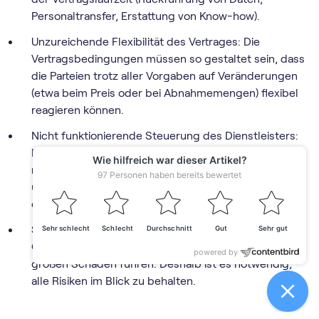
Personaltransfer, Erstattung von Know-how).
Unzureichende Flexibilität des Vertrages: Die
Vertragsbedingungen müssen so gestaltet sein, dass
die Parteien trotz aller Vorgaben auf Veränderungen
(etwa beim Preis oder bei Abnahmemengen) flexibel
reagieren können.
Nicht funktionierende Steuerung des Dienstleisters:
Hier sollte ein Service-Reporting festgelegt werden,
mit dem das Unternehmen auf dem Laufenden bleibt
und der Dienstleister einen Nachweis zu seinen
erbrachten Leistungen besitzt.
Schlechtes
Risiko-Management
: Bei einem
Outsourcing-Projekt können schon kleine Fehler zu
großen Schäden führen. Deshalb ist es notwendig,
alle Risiken im Blick zu behalten.