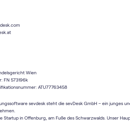
vdesk.com
esk.at
ndelsgericht Wien
: FN 573196k
tifikationsnummer: ATU77763458
tungs­software sevdesk steht die sevDesk GmbH – ein junges un
nehmen.
re Startup in Offenburg, am Fuße des Schwarzwalds. Unser Haup