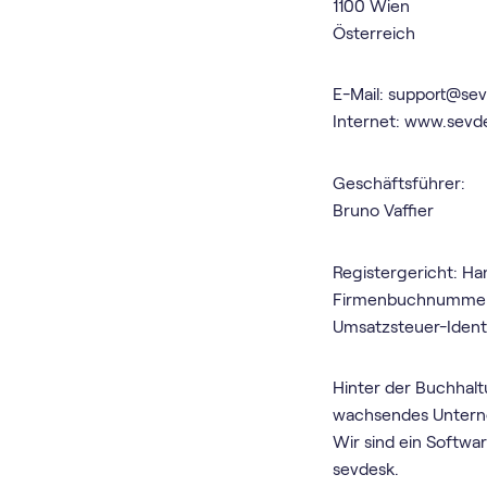
1100 Wien
Österreich
E-Mail: support@se
Internet: www.sevd
Geschäftsführer:
Bruno Vaffier
Registergericht: Ha
Firmenbuchnummer
Umsatzsteuer-Iden
Hinter der Buch­hal
wachsendes Unter
Wir sind ein Softwa
sevdesk.