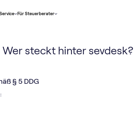
Service
Für Steuerberater
Wer steckt hinter sevdesk?
äß § 5 DDG
: