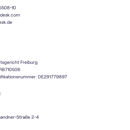
25508-10
vdesk.com
esk.de
tsgericht Freiburg
HRB710506
tifikationsnummer: DE291779897
:
Sandner-Straße 2-4