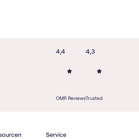
4,4
4,3
OMR Reviews
Trusted
sourcen
Service