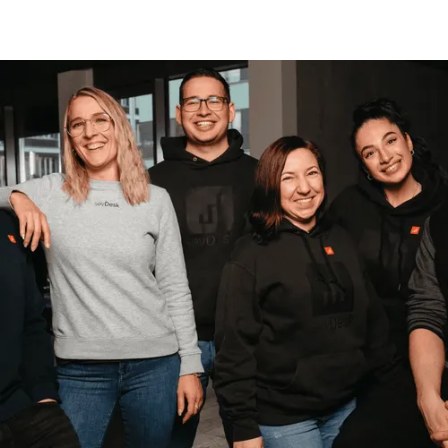
sevdesk Support
Wie können wir dir
weiterhelfen?
Bei uns erhältst du Unterstützung in jeder Situation.
Kontaktiere uns bei Fragen zu deinem Setup. Finde
eine Fülle an Informationen in unseren Hilfeartikeln,
der Wissensdatenbank und Video-Tutorials.
Erste Schritte bei sevdesk
Dieser Bereich ist dein Startpunkt für die ersten Schritte
mit sevdesk. Wir sorgen dafür, dass du schnell und
einfach alles Wichtige findest.