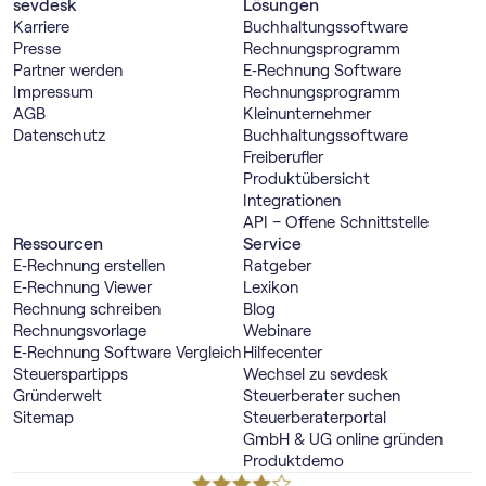
sevdesk
Lösungen
Karriere
Buch­haltungs­software
Presse
Rechnungs­programm
Partner werden
E‑Rechnung Software
Impressum
Rechnungs­programm
AGB
Kleinunternehmer
Datenschutz
Buch­haltungs­software
Freiberufler
Produktübersicht
Integrationen
API – Offene Schnittstelle
Ressourcen
Service
E‑Rechnung erstellen
Ratgeber
E‑Rechnung Viewer
Lexikon
Rechnung schreiben
Blog
Rechnungsvorlage
Webinare
E‑Rechnung Software Vergleich
Hilfecenter
Steuerspartipps
Wechsel zu sevdesk
Gründerwelt
Steuerberater suchen
Sitemap
Steuerberaterportal
GmbH & UG online gründen
Produktdemo