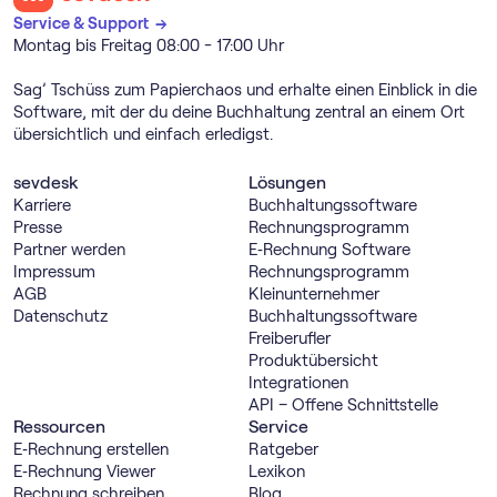
Service & Support →
Montag bis Freitag 08:00 - 17:00 Uhr
Sag’ Tschüss zum Papierchaos und erhalte einen Einblick in die
Software, mit der du deine Buchhaltung zentral an einem Ort
übersichtlich und einfach erledigst.
sevdesk
Lösungen
Karriere
Buch­haltungs­software
Presse
Rechnungs­programm
Partner werden
E‑Rechnung Software
Impressum
Rechnungs­programm
AGB
Kleinunternehmer
Datenschutz
Buch­haltungs­software
Freiberufler
Produktübersicht
Integrationen
API – Offene Schnittstelle
Ressourcen
Service
E‑Rechnung erstellen
Ratgeber
E‑Rechnung Viewer
Lexikon
Rechnung schreiben
Blog