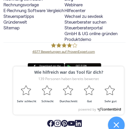
Rechnungsvorlage
Webinare
E‑Rechnung Software Vergleich
Hilfecenter
Steuerspartipps
Wechsel zu sevdesk
Gründerwelt
Steuerberater suchen
Sitemap
Steuerberaterportal
GmbH & UG online gründen
Produktdemo
Deutschland
© 2026 sevdesk
Made with ❤️ in Offenburg