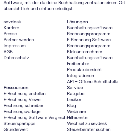
Software, mit der du deine Buchhaltung zentral an einem Ort
übersichtlich und einfach erledigst.
sevdesk
Lösungen
Karriere
Buch­haltungs­software
Presse
Rechnungs­programm
Partner werden
E‑Rechnung Software
Impressum
Rechnungs­programm
AGB
Kleinunternehmer
Datenschutz
Buch­haltungs­software
Freiberufler
Produktübersicht
Integrationen
API – Offene Schnittstelle
Ressourcen
Service
E‑Rechnung erstellen
Ratgeber
E‑Rechnung Viewer
Lexikon
Rechnung schreiben
Blog
Rechnungsvorlage
Webinare
E‑Rechnung Software Vergleich
Hilfecenter
Steuerspartipps
Wechsel zu sevdesk
Gründerwelt
Steuerberater suchen