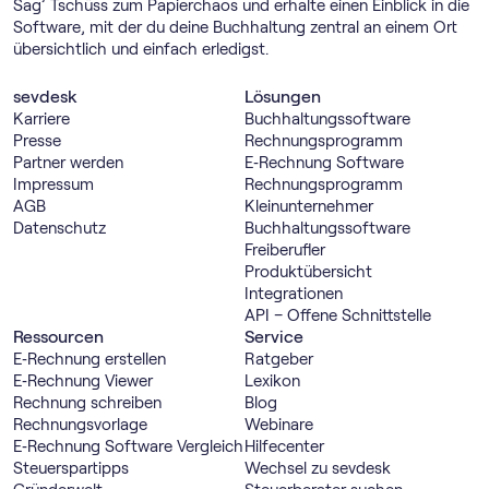
Sag’ Tschüss zum Papierchaos und erhalte einen Einblick in die
Software, mit der du deine Buchhaltung zentral an einem Ort
übersichtlich und einfach erledigst.
sevdesk
Lösungen
Karriere
Buch­haltungs­software
Presse
Rechnungs­programm
Partner werden
E‑Rechnung Software
Impressum
Rechnungs­programm
AGB
Kleinunternehmer
Datenschutz
Buch­haltungs­software
Freiberufler
Produktübersicht
Integrationen
API – Offene Schnittstelle
Ressourcen
Service
E‑Rechnung erstellen
Ratgeber
E‑Rechnung Viewer
Lexikon
Rechnung schreiben
Blog
Rechnungsvorlage
Webinare
E‑Rechnung Software Vergleich
Hilfecenter
Steuerspartipps
Wechsel zu sevdesk