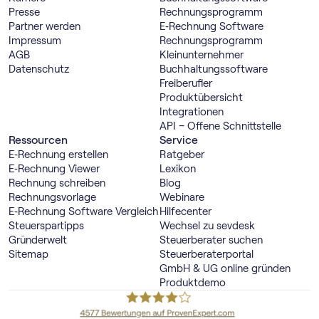
Presse
Rechnungs­programm
Partner werden
E‑Rechnung Software
Impressum
Rechnungs­programm
AGB
Kleinunternehmer
Datenschutz
Buch­haltungs­software
Freiberufler
Produktübersicht
Integrationen
API – Offene Schnittstelle
Ressourcen
Service
E‑Rechnung erstellen
Ratgeber
E‑Rechnung Viewer
Lexikon
Rechnung schreiben
Blog
Rechnungsvorlage
Webinare
E‑Rechnung Software Vergleich
Hilfecenter
Steuerspartipps
Wechsel zu sevdesk
Gründerwelt
Steuerberater suchen
Sitemap
Steuerberaterportal
GmbH & UG online gründen
Produktdemo