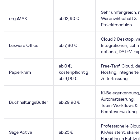
Sehr umfangreich, m
orgaMAX
ab 12,90 €
Warenwirtschaft &
Projektmodulen
Cloud & Desktop, vi
Lexware Office
ab 7,90 €
Integrationen, Lohn
optional, DATEV‑Exp
ab 0 €;
Free‑Tarif, Cloud, 
Papierkram
kostenpflichtig
Hosting, integrierte
ab 9,90 €
Zeiterfassung
KI‑Belegerkennung
Automatisierung,
BuchhaltungsButler
ab 29,90 €
Team‑Workflows &
Rechteverwaltung
Professionelle Clou
Sage Active
ab 25 €
KI‑Assistent, skalier
Reporting in Echtzei