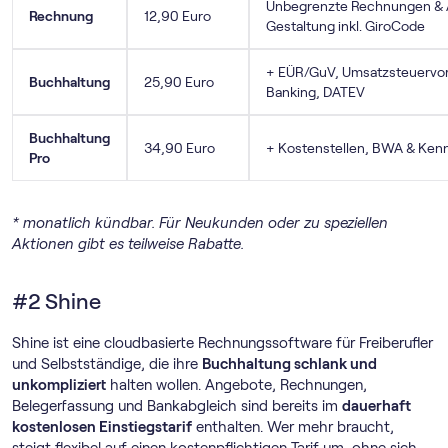
Unbegrenzte Rechnungen & A
Rechnung
12,90 Euro
Gestaltung inkl. GiroCode
+ EÜR/GuV, Umsatz­steuer­vo
Buchhaltung
25,90 Euro
Banking, DATEV
Buchhaltung
34,90 Euro
+ Kostenstellen, BWA & Ken
Pro
* monatlich kündbar. Für Neukunden oder zu speziellen
Aktionen gibt es teilweise Rabatte.
#2 Shine
Shine ist eine cloudbasierte Rechnungssoftware für Freiberufler
und Selbstständige, die ihre
Buchhaltung schlank und
unkompliziert
halten wollen. Angebote, Rechnungen,
Belegerfassung und Bankabgleich sind bereits im
dauerhaft
kostenlosen Einstiegstarif
enthalten. Wer mehr braucht,
steigt flexibel auf einen kostenpflichtigen Tarif um, ohne sich