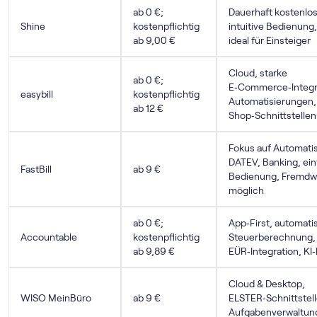
ab 0 €;
Dauerhaft kostenlose
Shine
kostenpflichtig
intuitive Bedienung,
ab 9,00 €
ideal für Einsteiger
Cloud, starke
ab 0 €;
E‑Commerce‑Integr
easybill
kostenpflichtig
Automatisierungen, 
ab 12 €
Shop‑Schnittstellen
Fokus auf Automatis
DATEV, Banking, ei
FastBill
ab 9 €
Bedienung, Fremd
möglich
ab 0 €;
App‑First, automati
Accountable
kostenpflichtig
Steuerberechnung,
ab 9,89 €
EÜR‑Integration, KI
Cloud & Desktop,
WISO MeinBüro
ab 9 €
ELSTER‑Schnittstel
Aufgabenverwaltun