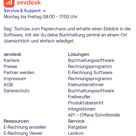
Service & Support →
Montag bis Freitag 08:00 - 17:00 Uhr
Sag’ Tschüss zum Papierchaos und erhalte einen Einblick in die
Software, mit der du deine Buchhaltung zentral an einem Ort
übersichtlich und einfach erledigst.
sevdesk
Lösungen
Karriere
Buch­haltungs­software
Presse
Rechnungs­programm
Partner werden
E‑Rechnung Software
Impressum
Rechnungs­programm
AGB
Kleinunternehmer
Datenschutz
Buch­haltungs­software
Freiberufler
Produktübersicht
Integrationen
API – Offene Schnittstelle
Ressourcen
Service
E‑Rechnung erstellen
Ratgeber
E‑Rechnung Viewer
Lexikon