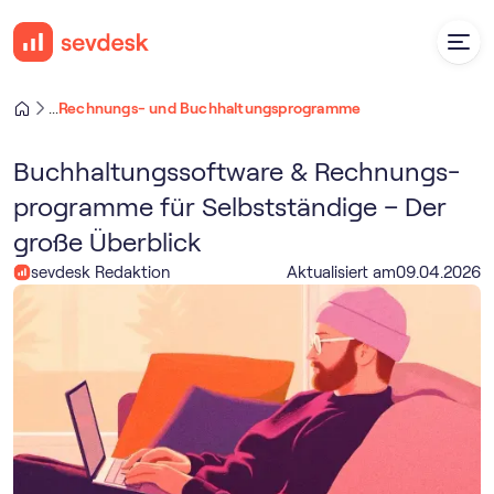
Rechnungs- und Buchhaltungsprogramme
...
Buch­haltungs­software & Rechnungs­
programme für Selbstständige – Der
große Überblick
sevdesk Redaktion
Aktualisiert am
09
.
04
.
2026