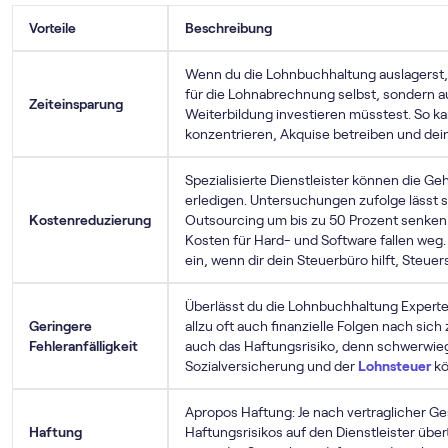
Vorteile
Beschreibung
Wenn du die Lohnbuchhaltung auslagerst, 
für die Lohnabrechnung selbst, sondern auc
Zeiteinsparung
Weiterbildung investieren müsstest. So ka
konzentrieren, Akquise betreiben und dein
Spezialisierte Dienstleister können die Geh
erledigen. Untersuchungen zufolge lässt s
Kostenreduzierung
Outsourcing um bis zu 50 Prozent senken.
Kosten für Hard- und Software fallen weg
ein, wenn dir dein Steuerbüro hilft, Steue
Überlässt du die Lohnbuchhaltung Experten,
Geringere
allzu oft auch finanzielle Folgen nach sich
Fehleranfälligkeit
auch das Haftungsrisiko, denn schwerwie
Sozialversicherung und der
Lohnsteuer
kö
Apropos Haftung: Je nach vertraglicher Ge
Haftung
Haftungsrisikos auf den Dienstleister übe