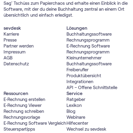
Sag’ Tschüss zum Papierchaos und erhalte einen Einblick in die
Software, mit der du deine Buchhaltung zentral an einem Ort
übersichtlich und einfach erledigst.
sevdesk
Lösungen
Karriere
Buch­haltungs­software
Presse
Rechnungs­programm
Partner werden
E‑Rechnung Software
Impressum
Rechnungs­programm
AGB
Kleinunternehmer
Datenschutz
Buch­haltungs­software
Freiberufler
Produktübersicht
Integrationen
API – Offene Schnittstelle
Ressourcen
Service
E‑Rechnung erstellen
Ratgeber
E‑Rechnung Viewer
Lexikon
Rechnung schreiben
Blog
Rechnungsvorlage
Webinare
E‑Rechnung Software Vergleich
Hilfecenter
Steuerspartipps
Wechsel zu sevdesk