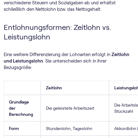
verschiedene Steuern und Sozialgaben ab und erhältst
schließlich den Nettolohn bzw. das Nettogehalt.
Entlohnungsformen: Zeitlohn vs.
Leistungslohn
Eine weitere Differenzierung der Lohnarten erfolgt in
Zeitlohn
und Leistungslohn
. Sie unterscheiden sich in ihrer
Bezugsgröße:
Zeitlohn
Leistungslo
Grundlage
Die Arbeitsl
der
Die geleistete Arbeitszeit
Stückzahl
Berechnung
Form
Stundenlohn, Tageslohn
Akkordlohn (