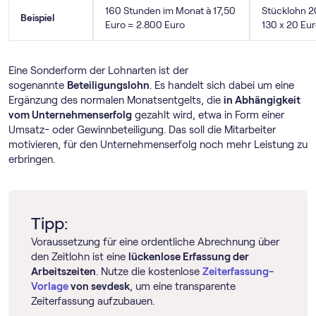
160 Stunden im Monat à 17,50
Stücklohn 2
Beispiel
Euro = 2.800 Euro
130 x 20 Eu
Eine Sonderform der Lohnarten ist der
sogenannte
Beteiligungslohn
. Es handelt sich dabei um eine
Ergänzung des normalen Monatsentgelts, die
in Abhängigkeit
vom Unternehmenserfolg
gezahlt wird, etwa in Form einer
Umsatz- oder Gewinnbeteiligung. Das soll die Mitarbeiter
motivieren, für den Unternehmenserfolg noch mehr Leistung zu
erbringen.
Tipp:
Voraussetzung für eine ordentliche Abrechnung über
den Zeitlohn ist eine
lückenlose Erfassung der
Arbeitszeiten
. Nutze die kostenlose
Zeiterfassung-
Vorlage
von sevdesk
, um eine transparente
Zeiterfassung aufzubauen.