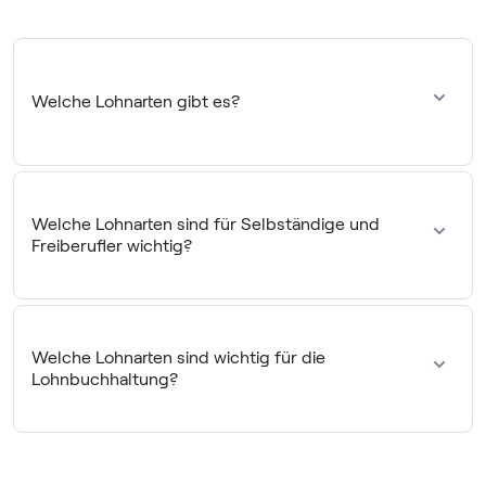
Welche Lohnarten gibt es?
Man unterscheidet zwischen
Zeit- und Leistungslohn
. In
der Lohnabrechnung spielen Lohnarten wie der
Brutto-
und Nettolohn, der Statistiklohn, Einmal- und
Welche Lohnarten sind für Selbständige und
Sonderzahlungen
sowie
Sozialabgaben
eine Rolle.
Freiberufler wichtig?
Das kommt darauf an, wie du deine Mitarbeiter bezahlst.
Wenn du nicht gerade einen Produktions- oder
Handwerksbetrieb betreibst, wird für dich wahrscheinlich
Welche Lohnarten sind wichtig für die
das
Monatsgehalt
am relevantesten sein.
Lohnbuchhaltung?
Um
Brutto- und Nettolohn
sowie die
Sozialabgaben
kommst du nie herum. Gegebenenfalls kommen optionale
Bestandteile wie Einmalzahlungen, Überstundenzuschläge