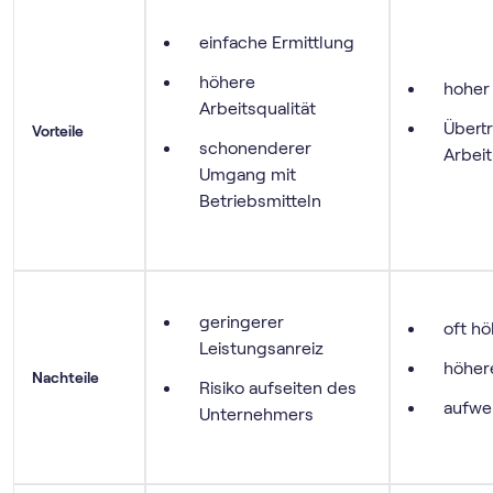
einfache Ermittlung
höhere
hoher
Arbeitsqualität
Übertr
Vorteile
schonenderer
Arbei
Umgang mit
Betriebsmitteln
geringerer
oft h
Leistungsanreiz
höhere
Nachteile
Risiko aufseiten des
aufwe
Unternehmers