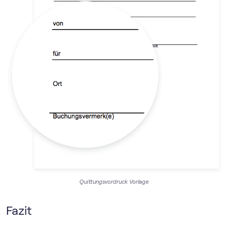
Quittungsvordruck Vorlage
Fazit