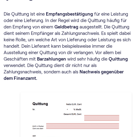
Die Quittung ist eine
Empfangsbestätigung
für eine Leistung
oder eine Lieferung. In der Regel wird die Quittung häufig für
den Empfang von einem
Geldbetrag
ausgestellt. Die Quittung
dient seinem Empfänger als Zahlungsnachweis. Es spielt dabei
keine Rolle, um welche Art von Lieferung oder Leistung es sich
handelt. Dein Lieferant kann beispielsweise immer die
Ausstellung einer Quittung von dir verlangen. Vor allem bei
Geschäften mit
Barzahlungen
wird sehr häufig die
Quittung
verwendet. Die Quittung dient dir nicht nur als
Zahlungsnachweis, sondern auch als
Nachweis gegenüber
dem Finanzamt.