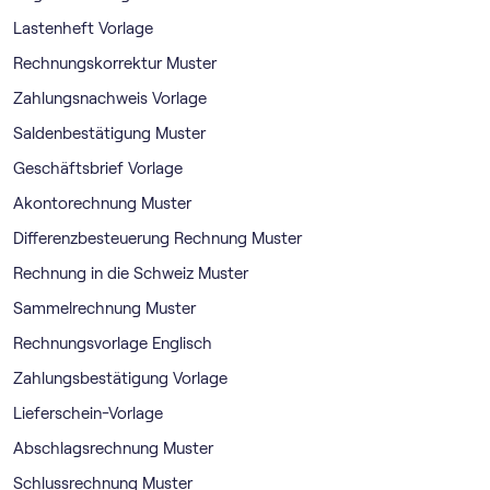
Lastenheft Vorlage
Rechnungskorrektur Muster
Zahlungsnachweis Vorlage
Saldenbestätigung Muster
Geschäftsbrief Vorlage
Akontorechnung Muster
Differenzbesteuerung Rechnung Muster
Rechnung in die Schweiz Muster
Sammelrechnung Muster
Rechnungsvorlage Englisch
Zahlungsbestätigung Vorlage
Lieferschein-Vorlage
Abschlagsrechnung Muster
Schlussrechnung Muster