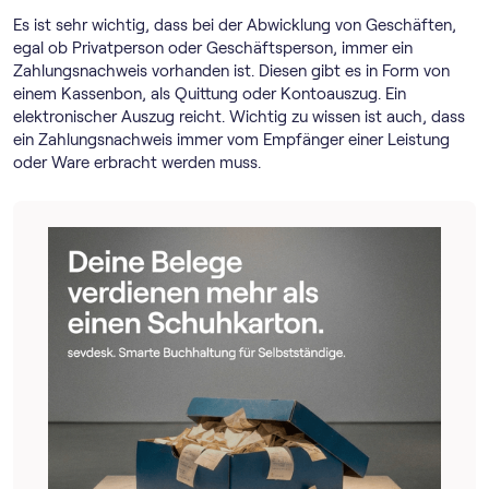
Es ist sehr wichtig, dass bei der Abwicklung von Geschäften,
egal ob Privatperson oder Geschäftsperson, immer ein
Zahlungsnachweis vorhanden ist. Diesen gibt es in Form von
einem Kassenbon, als Quittung oder Kontoauszug. Ein
elektronischer Auszug reicht. Wichtig zu wissen ist auch, dass
ein Zahlungsnachweis immer vom Empfänger einer Leistung
oder Ware erbracht werden muss.