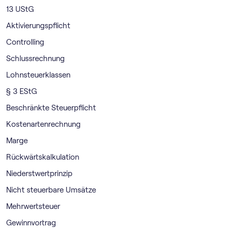
13 UStG
Aktivierungspflicht
Controlling
Schlussrechnung
Lohnsteuerklassen
§ 3 EStG
Beschränkte Steuerpflicht
Kostenartenrechnung
Marge
Rückwärtskalkulation
Niederstwertprinzip
Nicht steuerbare Umsätze
Mehrwertsteuer
Gewinnvortrag