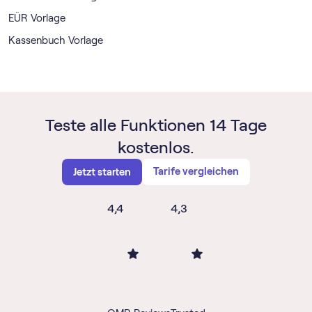
EÜR Vorlage
Kassenbuch Vorlage
Teste alle Funktionen 14 Tage
kostenlos.
Tarife vergleichen
Jetzt starten
4,4
4,3