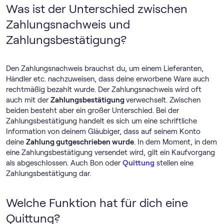
Was ist der Unterschied zwischen
Zahlungsnachweis und
Zahlungsbestätigung?
Den Zahlungsnachweis brauchst du, um einem Lieferanten,
Händler etc. nachzuweisen, dass deine erworbene Ware auch
rechtmäßig bezahlt wurde. Der Zahlungsnachweis wird oft
auch mit der
Zahlungsbestätigung
verwechselt. Zwischen
beiden besteht aber ein großer Unterschied. Bei der
Zahlungsbestätigung handelt es sich um eine schriftliche
Information von deinem Gläubiger, dass auf seinem Konto
deine
Zahlung gutgeschrieben wurde
. In dem Moment, in dem
eine Zahlungsbestätigung versendet wird, gilt ein Kaufvorgang
als abgeschlossen. Auch Bon oder
Quittung
stellen eine
Zahlungsbestätigung dar.
Welche Funktion hat für dich eine
Quittung?