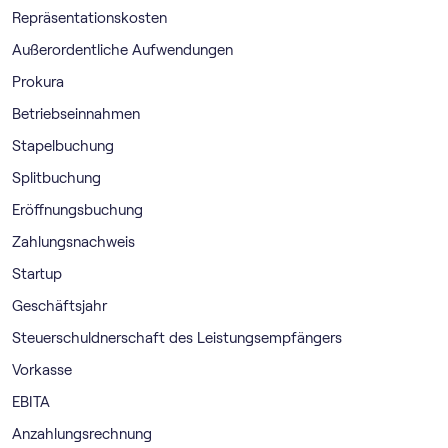
Repräsentationskosten
Außerordentliche Aufwendungen
Prokura
Betriebseinnahmen
Stapelbuchung
Splitbuchung
Eröffnungsbuchung
Zahlungsnachweis
Startup
Geschäftsjahr
Steuerschuldnerschaft des Leistungsempfängers
Vorkasse
EBITA
Anzahlungsrechnung