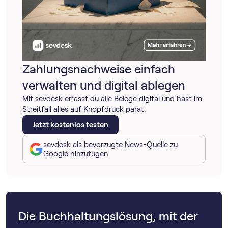
Zahlungsnachweise einfach
verwalten und digital ablegen
Mit sevdesk erfasst du alle Belege digital und hast im
Streitfall alles auf Knopfdruck parat.
Jetzt kostenlos testen
sevdesk als bevorzugte News-Quelle zu
Google hinzufügen
Die Buchhaltungslösung, mit der