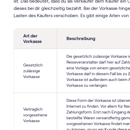
ist. Das bedeutet, dass du als Verkäufer dem Käufer ein
dieses bei dir gleichzeitig bezahlt. Bei der Vorkasse hi
Lasten des Käufers verschoben. Es gibt einige Arten von V
Art der
Beschreibung
Vorkasse
Die gesetzlich zulässige Vorkasse is
Reiseveranstalter darf hier auf Zahl
Gesetzlich
eine Vorlage von einem gesetzlich
zulässige
Vorkasse darf in diesem Fall bis zu
Vorkasse
Vorkasse ist außerdem auch beim An
Vorkasse zu verlangen.
Diese Form der Vorkasse ist überw
Internet zu finden. Vor allem für N
Vertraglich
Zahlungsform. Erst nach Eingang d
vorgesehene
bestellte Waren versandfertig gema
Vorkasse
vorgesehenen Vorkasse findet man
zu können, muss ein Kunde diese e