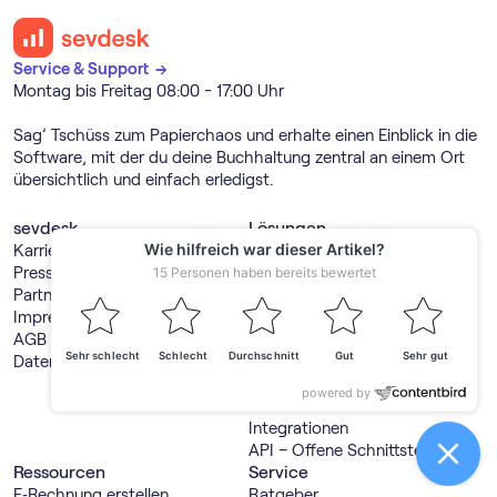
Service & Support →
Montag bis Freitag 08:00 - 17:00 Uhr
Sag’ Tschüss zum Papierchaos und erhalte einen Einblick in die
Software, mit der du deine Buchhaltung zentral an einem Ort
übersichtlich und einfach erledigst.
sevdesk
Lösungen
Karriere
Buch­haltungs­software
Presse
Rechnungs­programm
Partner werden
E‑Rechnung Software
Impressum
Rechnungs­programm
AGB
Kleinunternehmer
Datenschutz
Buch­haltungs­software
Freiberufler
Produktübersicht
Integrationen
API – Offene Schnittstelle
Ressourcen
Service
E‑Rechnung erstellen
Ratgeber