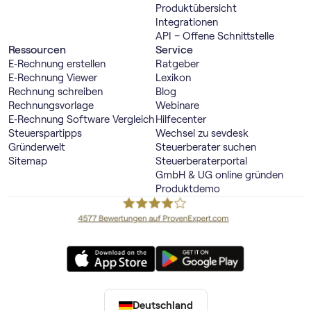
Produktübersicht
Integrationen
API – Offene Schnittstelle
Ressourcen
Service
E‑Rechnung erstellen
Ratgeber
E‑Rechnung Viewer
Lexikon
Rechnung schreiben
Blog
Rechnungsvorlage
Webinare
E‑Rechnung Software Vergleich
Hilfecenter
Steuerspartipps
Wechsel zu sevdesk
Gründerwelt
Steuerberater suchen
Sitemap
Steuerberaterportal
GmbH & UG online gründen
Produktdemo
Deutschland