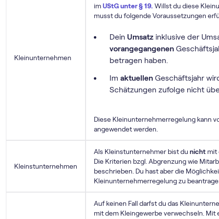
im
UStG unter § 19.
Willst du diese Klein
musst du folgende Voraussetzungen erfü
Dein
Umsatz
inklusive der Umsa
vorangegangenen
Geschäftsjah
Kleinunternehmen
betragen haben.
Im
aktuellen
Geschäftsjahr wir
Schätzungen zufolge nicht üb
Diese Klein­unternehmer­regelung kann vo
angewendet werden.
Als Kleinstunternehmer bist du
nicht
mit
Die Kriterien bzgl. Abgrenzung wie Mitar
Kleinstunternehmen
beschrieben. Du hast aber die Möglichkei
Klein­unternehmer­regelung zu beantrage
Auf keinen Fall darfst du das Kleinunte
mit dem Kleingewerbe verwechseln. Mit 