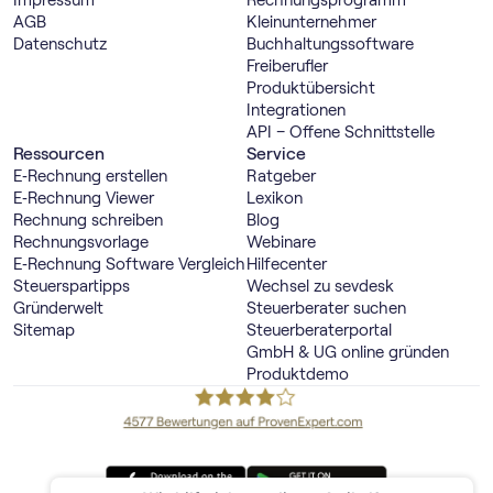
Impressum
Rechnungs­programm
AGB
Kleinunternehmer
Datenschutz
Buch­haltungs­software
Freiberufler
Produktübersicht
Integrationen
API – Offene Schnittstelle
Ressourcen
Service
E‑Rechnung erstellen
Ratgeber
E‑Rechnung Viewer
Lexikon
Rechnung schreiben
Blog
Rechnungsvorlage
Webinare
E‑Rechnung Software Vergleich
Hilfecenter
Steuerspartipps
Wechsel zu sevdesk
Gründerwelt
Steuerberater suchen
Sitemap
Steuerberaterportal
GmbH & UG online gründen
Produktdemo