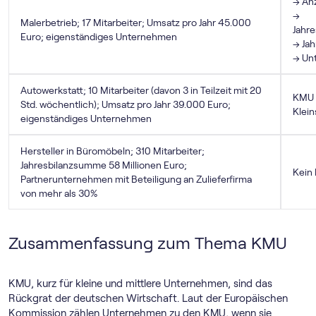
→ Anz
→
Malerbetrieb; 17 Mitarbeiter; Umsatz pro Jahr 45.000
Jahr
Euro; eigenständiges Unternehmen
→ Ja
→ Un
Autowerkstatt; 10 Mitarbeiter (davon 3 in Teilzeit mit 20
KMU
Std. wöchentlich); Umsatz pro Jahr 39.000 Euro;
Klei
eigenständiges Unternehmen
Hersteller in Büromöbeln; 310 Mitarbeiter;
Jahresbilanzsumme 58 Millionen Euro;
Kein
Partnerunternehmen mit Beteiligung an Zulieferfirma
von mehr als 30%
Zusammenfassung zum Thema KMU
KMU, kurz für kleine und mittlere Unternehmen, sind das
Rückgrat der deutschen Wirtschaft. Laut der Europäischen
Kommission zählen Unternehmen zu den KMU, wenn sie