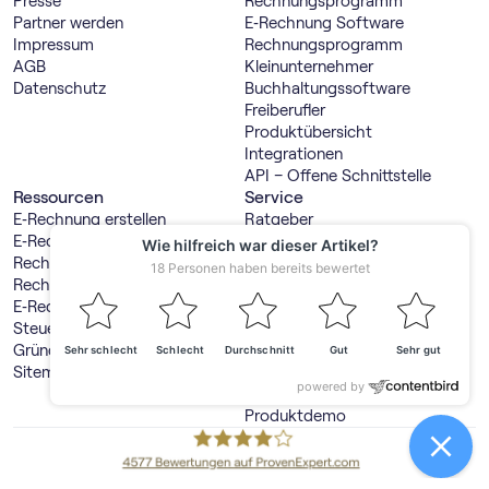
Presse
Rechnungs­programm
Partner werden
E‑Rechnung Software
Impressum
Rechnungs­programm
AGB
Kleinunternehmer
Datenschutz
Buch­haltungs­software
Freiberufler
Produktübersicht
Integrationen
API – Offene Schnittstelle
Ressourcen
Service
E‑Rechnung erstellen
Ratgeber
E‑Rechnung Viewer
Lexikon
Rechnung schreiben
Blog
Rechnungsvorlage
Webinare
E‑Rechnung Software Vergleich
Hilfecenter
Steuerspartipps
Wechsel zu sevdesk
Gründerwelt
Steuerberater suchen
Sitemap
Steuerberaterportal
GmbH & UG online gründen
Produktdemo