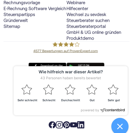
Rechnungsvorlage
Webinare
E‑Rechnung Software Vergleich
Hilfecenter
Steuerspartipps
Wechsel zu sevdesk
Gründerwelt
Steuerberater suchen
Sitemap
Steuerberaterportal
GmbH & UG online gründen
Produktdemo
Deutschland
© 2026 sevdesk
Made with ❤️ in Offenburg