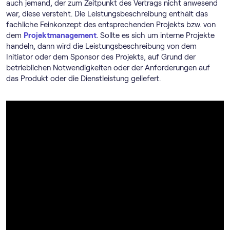
auch jemand, der zum Zeitpunkt des Vertrags nicht anwesend
war, diese versteht. Die Leistungsbeschreibung enthält das
fachliche Feinkonzept des entsprechenden Projekts bzw. von
dem
Projektmanagement
. Sollte es sich um interne Projekte
handeln, dann wird die Leistungsbeschreibung von dem
Initiator oder dem Sponsor des Projekts, auf Grund der
betrieblichen Notwendigkeiten oder der Anforderungen auf
das Produkt oder die Dienstleistung geliefert.