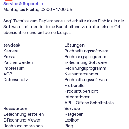
Service & Support →
Montag bis Freitag 08:00 - 17:00 Uhr
Sag’ Tschüss zum Papierchaos und erhalte einen Einblick in die
Software, mit der du deine Buchhaltung zentral an einem Ort
übersichtlich und einfach erledigst.
sevdesk
Lösungen
Karriere
Buch­haltungs­software
Presse
Rechnungs­programm
Partner werden
E‑Rechnung Software
Impressum
Rechnungs­programm
AGB
Kleinunternehmer
Datenschutz
Buch­haltungs­software
Freiberufler
Produktübersicht
Integrationen
API – Offene Schnittstelle
Ressourcen
Service
E‑Rechnung erstellen
Ratgeber
E‑Rechnung Viewer
Lexikon
Rechnung schreiben
Blog