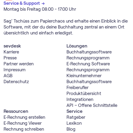
Service & Support →
Montag bis Freitag 08:00 - 17:00 Uhr
Sag’ Tschüss zum Papierchaos und erhalte einen Einblick in die
Software, mit der du deine Buchhaltung zentral an einem Ort
übersichtlich und einfach erledigst.
sevdesk
Lösungen
Karriere
Buch­haltungs­software
Presse
Rechnungs­programm
Partner werden
E‑Rechnung Software
Impressum
Rechnungs­programm
AGB
Kleinunternehmer
Datenschutz
Buch­haltungs­software
Freiberufler
Produktübersicht
Integrationen
API – Offene Schnittstelle
Ressourcen
Service
E‑Rechnung erstellen
Ratgeber
E‑Rechnung Viewer
Lexikon
Rechnung schreiben
Blog