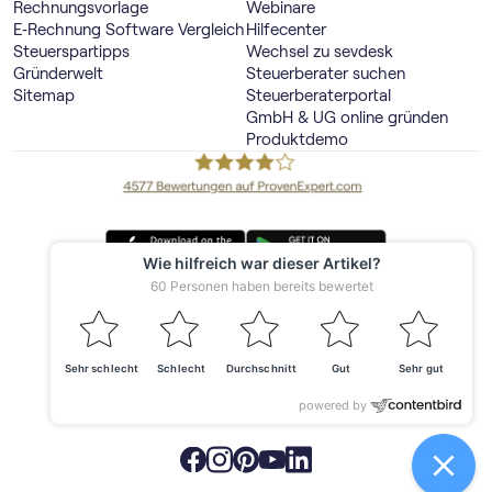
Rechnungsvorlage
Webinare
E‑Rechnung Software Vergleich
Hilfecenter
Steuerspartipps
Wechsel zu sevdesk
Gründerwelt
Steuerberater suchen
Sitemap
Steuerberaterportal
GmbH & UG online gründen
Produktdemo
Deutschland
© 2026 sevdesk
Made with ❤️ in Offenburg