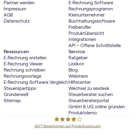
Partner werden
E‑Rechnung Software
Impressum
Rechnungs­programm
AGB
Kleinunternehmer
Datenschutz
Buch­haltungs­software
Freiberufler
Produktübersicht
Integrationen
API – Offene Schnittstelle
Ressourcen
Service
E‑Rechnung erstellen
Ratgeber
E‑Rechnung Viewer
Lexikon
Rechnung schreiben
Blog
Rechnungsvorlage
Webinare
E‑Rechnung Software Vergleich
Hilfecenter
Steuerspartipps
Wechsel zu sevdesk
Gründerwelt
Steuerberater suchen
Sitemap
Steuerberaterportal
GmbH & UG online gründen
Produktdemo