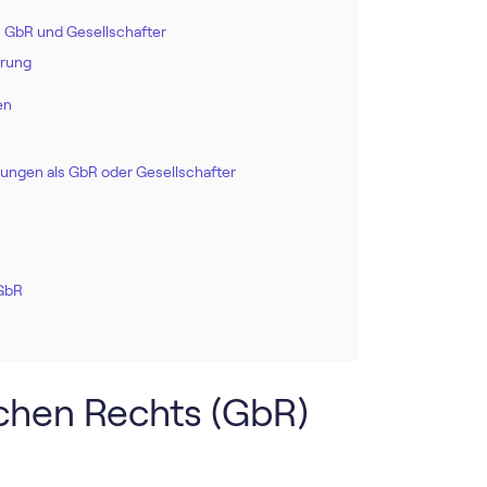
s GbR und Gesellschafter
ärung
en
rungen als GbR oder Gesellschafter
 GbR
ichen Rechts (GbR)