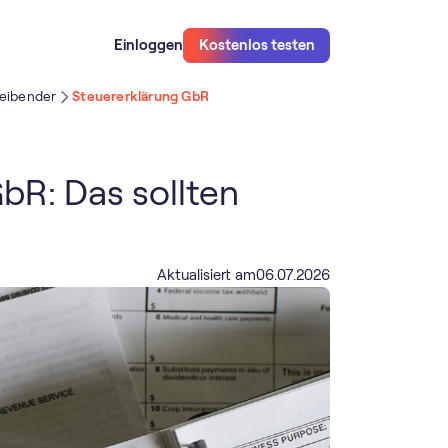
Einloggen
Kostenlos testen
reibender
Steuererklärung GbR
bR: Das sollten
Aktualisiert am
06
.
07
.
2026