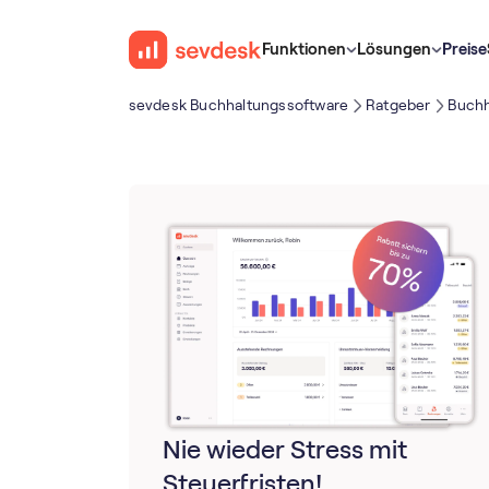
Funktionen
Lösungen
Preise
sevdesk Buch­haltungs­software
Ratgeber
Buchh
Nie wieder Stress mit
Steuerfristen!