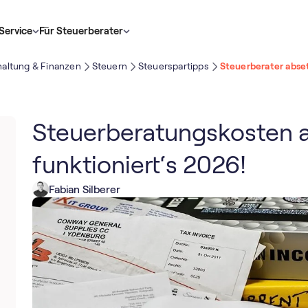
Service
Für Steuerberater
altung & Finanzen
Steuern
Steuerspartipps
Steuerberater abse
Steuerberatungskosten a
funktioniert‘s 2026!
Fabian Silberer