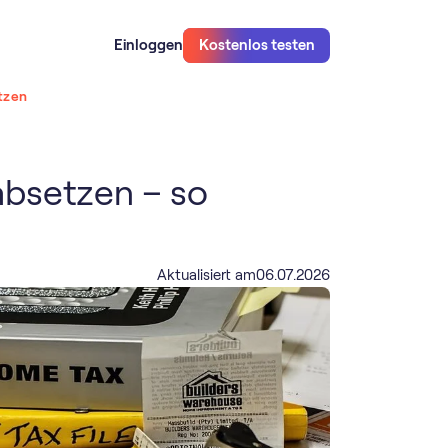
Einloggen
Kostenlos testen
tzen
bsetzen – so
Aktualisiert am
06
.
07
.
2026