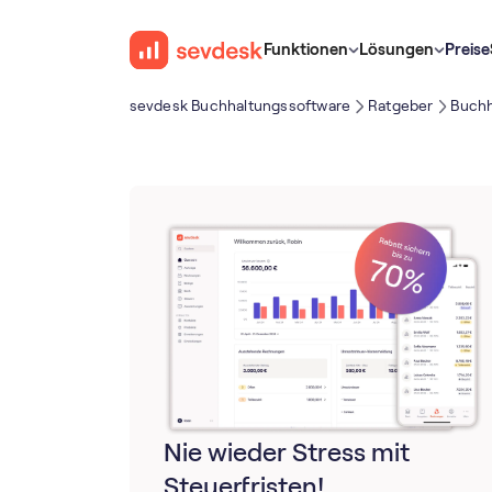
Funktionen
Lösungen
Preise
sevdesk Buch­haltungs­software
Ratgeber
Buchh
Nie wieder Stress mit
Steuerfristen!