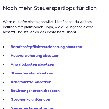
Versicherungsbeiträge verlangen. Dabei gibt es jedoch
Unterschiede zwischen der Rechtsschutzversicherung und
Noch mehr Steuerspartipps für dich
anderen Versicherungen:
Rechtsschutzversicherung:
Wenn du den
Wenn du tiefer einsteigen willst: Hier findest du weitere
Beiträge mit praktischen Tipps, wie du Ausgaben clever
beruflichen Anteil steuerlich geltend machen
absetzt und steuerlich das Beste herausholst.
willst, solltest du eine Rechnung oder eine
Jahresbescheinigung des Versicherers vorlegen
können. Besonders bei Mischverträgen, etwa
Berufshaftpflichtversicherung absetzen
einer Kombination aus Arbeitsrechtsschutz,
Hausversicherung absetzen
Vermieterrechtsschutz und
Verkehrsrechtsschutz – ist ein separater
Anwaltskosten absetzen
Nachweis entscheidend. Ohne diese
Steuerberater absetzen
Aufschlüsselung erkennt das Finanzamt die
Kosten meist nicht an.
Arbeitsmittel absetzen
Andere Versicherungen:
Bei bestimmten
Bewirtungskosten absetzen
Versicherungen, wie der Kranken- oder
Geschenke an Kunden
Pflegeversicherung, übermittelt die Versicherung
die Beiträge oft direkt an das Finanzamt. Diese
Gewerbesteuer absetzen