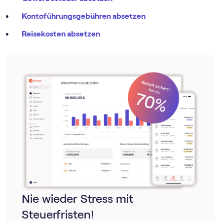
zählen zu den Vorsorgeaufwendungen und sind
Kontoführungsgebühren absetzen
in der Regel ohne zusätzlichen Nachweis
absetzbar.
Reisekosten absetzen
Besonders bei Mischverträgen – also Policen, die sowohl
private als auch berufliche Risiken abdecken – ist ein
separater Nachweis des beruflichen Anteils
entscheidend
, damit das Finanzamt die Kosten
anerkennt.
Nie wieder Stress mit
Steuerfristen!