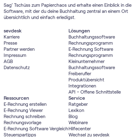
Sag’ Tschüss zum Papierchaos und erhalte einen Einblick in die
Software, mit der du deine Buchhaltung zentral an einem Ort
übersichtlich und einfach erledigst.
sevdesk
Lösungen
Karriere
Buch­haltungs­software
Presse
Rechnungs­programm
Partner werden
E‑Rechnung Software
Impressum
Rechnungs­programm
AGB
Kleinunternehmer
Datenschutz
Buch­haltungs­software
Freiberufler
Produktübersicht
Integrationen
API – Offene Schnittstelle
Ressourcen
Service
E‑Rechnung erstellen
Ratgeber
E‑Rechnung Viewer
Lexikon
Rechnung schreiben
Blog
Rechnungsvorlage
Webinare
E‑Rechnung Software Vergleich
Hilfecenter
Steuerspartipps
Wechsel zu sevdesk