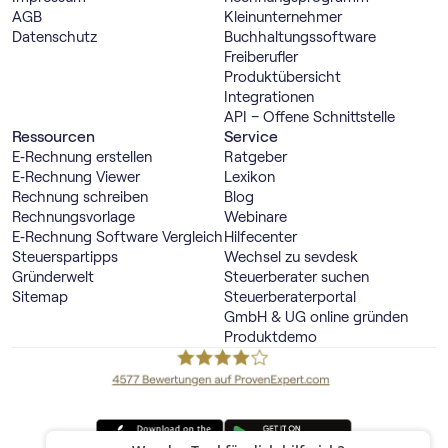
AGB
Kleinunternehmer
Datenschutz
Buch­haltungs­software
Freiberufler
Produktübersicht
Integrationen
API – Offene Schnittstelle
Ressourcen
Service
E‑Rechnung erstellen
Ratgeber
E‑Rechnung Viewer
Lexikon
Rechnung schreiben
Blog
Rechnungsvorlage
Webinare
E‑Rechnung Software Vergleich
Hilfecenter
Steuerspartipps
Wechsel zu sevdesk
Gründerwelt
Steuerberater suchen
Sitemap
Steuerberaterportal
GmbH & UG online gründen
Produktdemo