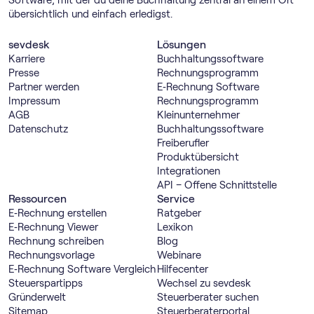
Software, mit der du deine Buchhaltung zentral an einem Ort
übersichtlich und einfach erledigst.
sevdesk
Lösungen
Karriere
Buch­haltungs­software
Presse
Rechnungs­programm
Partner werden
E‑Rechnung Software
Impressum
Rechnungs­programm
AGB
Kleinunternehmer
Datenschutz
Buch­haltungs­software
Freiberufler
Produktübersicht
Integrationen
API – Offene Schnittstelle
Ressourcen
Service
E‑Rechnung erstellen
Ratgeber
E‑Rechnung Viewer
Lexikon
Rechnung schreiben
Blog
Rechnungsvorlage
Webinare
E‑Rechnung Software Vergleich
Hilfecenter
Steuerspartipps
Wechsel zu sevdesk
Gründerwelt
Steuerberater suchen
Sitemap
Steuerberaterportal