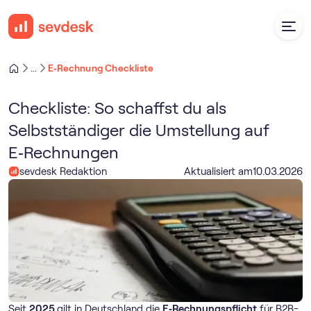
E‑Rechnung Checkliste
...
Checkliste: So schaffst du als
Selbstständiger die Umstellung auf
E‑Rechnungen
sevdesk Redaktion
Aktualisiert am
10
.
03
.
2026
Seit
2025
gilt in Deutschland die
E‑Rechnungspflicht
für B2B-