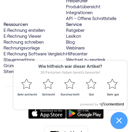
Freiberufler
Produktübersicht
Integrationen
API – Offene Schnittstelle
Ressourcen
Service
E‑Rechnung erstellen
Ratgeber
E‑Rechnung Viewer
Lexikon
Rechnung schreiben
Blog
Rechnungsvorlage
Webinare
E‑Rechnung Software Vergleich
Hilfecenter
Steuerspartipps
Wechsel zu sevdesk
Gründerwelt
Steuerberater suchen
Sitemap
Steuerberaterportal
GmbH & UG online gründen
Produktdemo