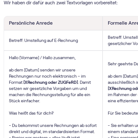
Wir haben dir dafür auch zwei Textvorlagen vorbereitet:
Persönliche Anrede
Formelle Anr
Betreff: Umste
Betreff: Umstellung auf E‑Rechnung
gesetzlicher V
Hallo [Vorname] / Hallo zusammen,
Sehr geehrte D
ab dem [Datum] senden wir unsere
Rechnungen nur noch elektronisch – im
ab dem [Datum]
Format
[XRechnung oder ZUGFeRD]
. Damit
ausschließlich 
setzen wir gesetzliche Vorgaben um und
[XRechnung od
machen die Rechnungsstellung für alle ein
im Rahmen der 
Stück einfacher.
eine effiziente
Was heißt das für dich?
Für Sie bedeute
- Du bekommst unsere Rechnungen ab sofort
- Sie erhalten 
direkt und digital, im standardisierten Format.
einem standard
- Papier war gestern – alles läuft jetzt
- Eine papierg