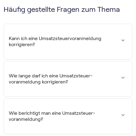
Häufig gestellte Fragen zum Thema
Kann ich eine Umsatz­steuer­voranmeldung
korrigieren?
Stellst du einen Fehler in deiner Voranmeldung fest, kannst
du diesen zeitnah in Form einer
berichtigten UStVA
korrigieren.
Wie lange darf ich eine Umsatz­steuer­
voranmeldung korrigieren?
Du kannst eine Umsatz­steuer­voranmeldung so lange
korrigieren,
bis du die Umsatzsteuererklärung abgegeben
hast. Du kannst also beispielsweise die Voranmeldung vom
Wie berichtigt man eine Umsatz­steuer­
Januar auch im November noch berichtigen.
voranmeldung?
Die Berichtigung der Vorsteueranmeldung funktioniert