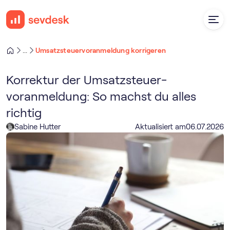
Umsatz­steuer­voranmeldung korrigeren
...
Korrektur der Umsatz­steuer­
voranmeldung: So machst du alles
richtig
Sabine Hutter
Aktualisiert am
06
.
07
.
2026