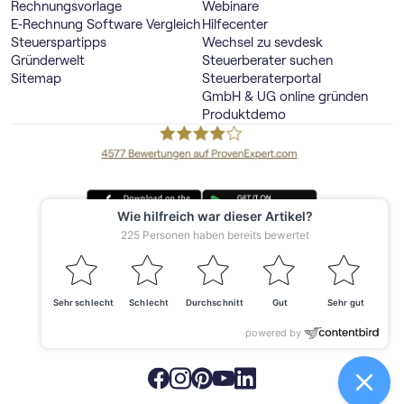
Rechnungsvorlage
Webinare
E‑Rechnung Software Vergleich
Hilfecenter
Steuerspartipps
Wechsel zu sevdesk
Gründerwelt
Steuerberater suchen
Sitemap
Steuerberaterportal
GmbH & UG online gründen
Produktdemo
Deutschland
© 2026 sevdesk
Made with ❤️ in Offenburg