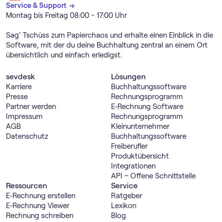
Service & Support →
Montag bis Freitag 08:00 - 17:00 Uhr
Sag’ Tschüss zum Papierchaos und erhalte einen Einblick in die
Software, mit der du deine Buchhaltung zentral an einem Ort
übersichtlich und einfach erledigst.
sevdesk
Lösungen
Karriere
Buch­haltungs­software
Presse
Rechnungs­programm
Partner werden
E‑Rechnung Software
Impressum
Rechnungs­programm
AGB
Kleinunternehmer
Datenschutz
Buch­haltungs­software
Freiberufler
Produktübersicht
Integrationen
API – Offene Schnittstelle
Ressourcen
Service
E‑Rechnung erstellen
Ratgeber
E‑Rechnung Viewer
Lexikon
Rechnung schreiben
Blog