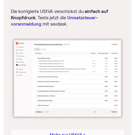
Die korrigierte UStVA verschickst du
einfach auf
Knopfdruck
. Teste jetzt die
Umsatz­steuer­
voranmeldung
mit sevdesk.
→
→
Mehr zur UStVA