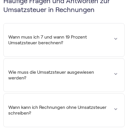
Häufige Fragen und Antworten zur
Umsatzsteuer in Rechnungen
Wann muss ich 7 und wann 19 Prozent
Umsatzsteuer berechnen?
Grundsätzlich gilt für alle Lieferungen der
Regelsteuersatz
von 19 Prozent.
Das leistende Unternehmen darf den
ermäßigten Steuersatz von 7 Prozent
für Artikel des
Wie muss die Umsatzsteuer ausgewiesen
Grundbedarfs berechnen, zum Beispiel für Lebensmittel
werden?
und bestimmte kulturelle Veranstaltungen.
In deinen Rechnungen musst du die Umsatzsteuer so
ausweisen, dass die
Berechnung nachvollziehbar
ist.
Dazu gehören der Nettobetrag, der
Steuersatz,
der
Wann kann ich Rechnungen ohne Umsatzsteuer
Steuerbetrag
und der gesamte Bruttobetrag. Liegt eine
schreiben?
Steuerbefreiung vor, solltest du den Grund dafür angeben.
Eine Rechnung für eine Lieferung darf durch das leistende