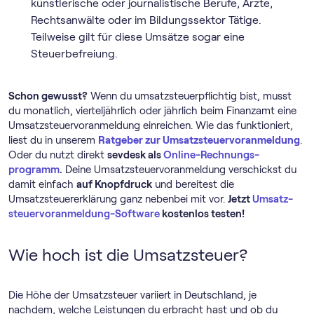
künstlerische oder journalistische Berufe, Ärzte,
Rechtsanwälte oder im Bildungssektor Tätige.
Teilweise gilt für diese Umsätze sogar eine
Steuerbefreiung.
Schon gewusst?
Wenn du umsatzsteuerpflichtig bist, musst
du monatlich, vierteljährlich oder jährlich beim Finanzamt eine
Umsatz­steuer­voranmeldung einreichen. Wie das funktioniert,
liest du in unserem
Ratgeber zur Umsatz­steuer­voranmeldung
.
Oder du nutzt direkt
sevdesk als
Online-Rechnungs­
programm
.
Deine Umsatz­steuer­voranmeldung verschickst du
damit einfach
auf Knopfdruck
und bereitest die
Umsatzsteuererklärung ganz nebenbei mit vor.
Jetzt
Umsatz­
steuer­voranmeldung-Software
kostenlos testen!
Wie hoch ist die Umsatzsteuer?
Die Höhe der Umsatzsteuer variiert in Deutschland, je
nachdem, welche Leistungen du erbracht hast und ob du