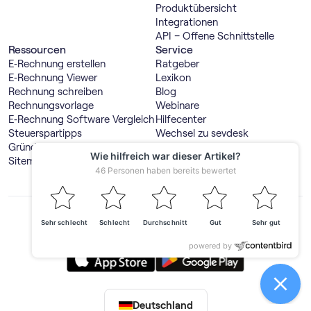
Produktübersicht
Integrationen
API – Offene Schnittstelle
Ressourcen
Service
E‑Rechnung erstellen
Ratgeber
E‑Rechnung Viewer
Lexikon
Rechnung schreiben
Blog
Rechnungsvorlage
Webinare
E‑Rechnung Software Vergleich
Hilfecenter
Steuerspartipps
Wechsel zu sevdesk
Gründerwelt
Steuerberater suchen
Sitemap
Steuerberaterportal
GmbH & UG online gründen
Produktdemo
Deutschland