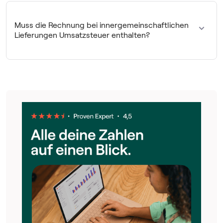
Unternehmen
ohne Umsatzsteuer ausgestellt
werden,
wenn es sich um nicht steuerbare (z. B. Lieferungen ins
Muss die Rechnung bei innergemeinschaftlichen
Ausland) oder steuerbefreite Leistungen (z. B. ärztliche
Lieferungen Umsatzsteuer enthalten?
Leistungen) handelt. Die Rechnung muss jedoch den
Grund für die Steuerbefreiung enthalten.
Bei einer innergemeinschaftlichen Lieferung (also
innerhalb der EU) darf eine Rechnung
gegenüber
Unternehmern ohne Umsatzsteuer
ausgestellt werden.
Rechnungen an Privatpersonen stellst du mit
Umsatzsteuer aus, es sei denn, du bist Kleinunternehmer.