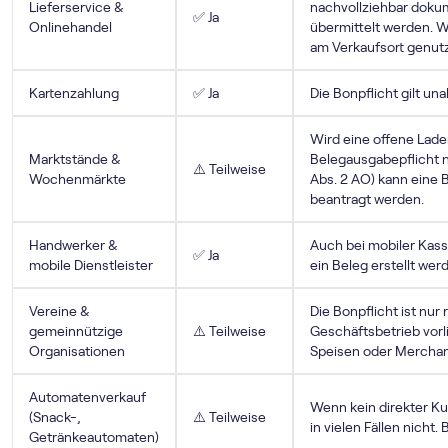
Lieferservice &
nachvollziehbar dokum
✅ Ja
Onlinehandel
übermittelt werden. 
am Verkaufsort genutzt
Kartenzahlung
✅ Ja
Die Bonpflicht gilt un
Wird eine offene Lade
Marktstände &
Belegausgabepflicht n
⚠️ Teilweise
Wochenmärkte
Abs. 2 AO) kann eine 
beantragt werden.
Handwerker &
Auch bei mobiler Kas
✅ Ja
mobile Dienstleister
ein Beleg erstellt wer
Vereine &
Die Bonpflicht ist nur 
gemeinnützige
⚠️ Teilweise
Geschäftsbetrieb vorl
Organisationen
Speisen oder Merchan
Automatenverkauf
Wenn kein direkter Ku
(Snack-,
⚠️ Teilweise
in vielen Fällen nicht.
Getränkeautomaten)