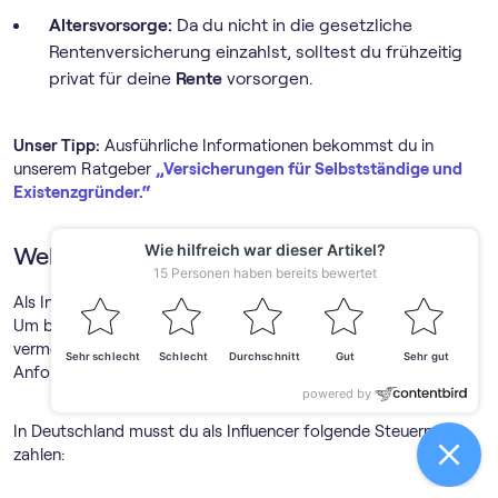
Altersvorsorge:
Da du nicht in die gesetzliche
Rentenversicherung einzahlst, solltest du frühzeitig
privat für deine
Rente
vorsorgen.
Unser Tipp:
Ausführliche Informationen bekommst du in
unserem Ratgeber
„Versicherungen für Selbstständige und
Existenzgründer.“
Welche Steuern zahlt ein Influencer?
Als Influencer kommst du nicht um das Thema Steuern herum.
Um böse Überraschungen und hohe Nachzahlungen zu
vermeiden, solltest du dich frühzeitig mit den steuerlichen
Anforderungen vertraut machen.
In Deutschland musst du als Influencer folgende Steuern
zahlen: