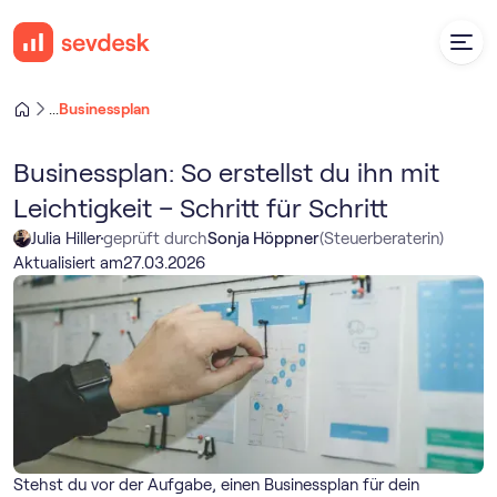
Businessplan
...
Businessplan: So erstellst du ihn mit
Leichtigkeit – Schritt für Schritt
Julia Hiller
geprüft durch
Sonja Höppner
(
Steuerberaterin
)
Aktualisiert am
27
.
03
.
2026
Stehst du vor der Aufgabe, einen Businessplan für dein