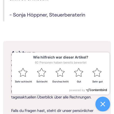
- Sonja Höppner, Steuerberaterin
Achtung:
Als (
Neu-)Gründer
jonglierst du täglich mit vielen
unterschiedlichen Themen. Da wird die Buchhaltung
schnell zur Herausforderung.
Mit sevdesk erledigst du
deine Buchhaltung einfach und schnell
– auch ohne
viel Vorwissen. Die intelligente
Buch­haltungs­software
unterstützt dich und wächst mit dir und deinem
Unternehmen mit. Du behältst stets den
tagesaktuellen Überblick über alle Rechnungen.
Falls du Fragen hast, steht dir unser persönlicher