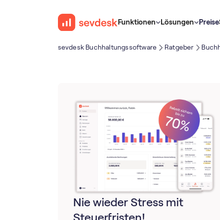
Funktionen
Lösungen
Preise
sevdesk Buch­haltungs­software
Ratgeber
Buchh
Nie wieder Stress mit
Steuerfristen!