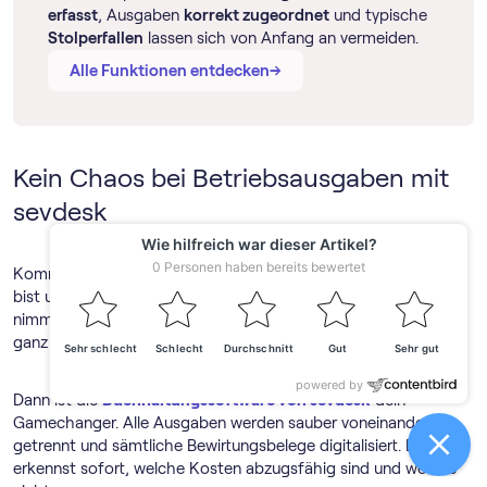
erfasst
, Ausgaben
korrekt zugeordnet
und typische
Stolperfallen
lassen sich von Anfang an vermeiden.
→
→
Alle Funktionen entdecken
Kein Chaos bei Betriebsausgaben mit
sevdesk
Kommt dir das bekannt vor: Du sitzt vor deinen Belegen und
bist unsicher, was abzugsfähig ist und was nicht. Die Ablage
nimmt kein Ende und du müsstest dich eigentlich um etwas
ganz anderes kümmern.
Dann ist die
Buch­haltungs­software von sevdesk
dein
Gamechanger. Alle Ausgaben werden sauber voneinander
getrennt und sämtliche Bewirtungsbelege digitalisiert. Du
erkennst sofort, welche Kosten abzugsfähig sind und welche