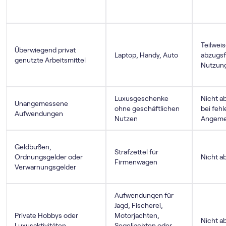
Teilwei
Überwiegend privat
Laptop, Handy, Auto
abzugsf
genutzte Arbeitsmittel
Nutzung
Luxusgeschenke
Nicht a
Unangemessene
ohne geschäftlichen
bei feh
Aufwendungen
Nutzen
Angeme
Geldbußen,
Strafzettel für
Ordnungsgelder oder
Nicht a
Firmenwagen
Verwarnungsgelder
Aufwendungen für
Jagd, Fischerei,
Private Hobbys oder
Motorjachten,
Nicht a
Luxusaktivitäten
Segeljachten oder