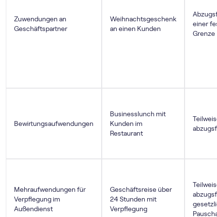
Abzugsf
Zuwendungen an
Weihnachtsgeschenk
einer f
Geschäftspartner
an einen Kunden
Grenze
Businesslunch mit
Teilwei
Bewirtungsaufwendungen
Kunden im
abzugsf
Restaurant
Teilwei
Mehraufwendungen für
Geschäftsreise über
abzugsf
Verpflegung im
24 Stunden mit
gesetzl
Außendienst
Verpflegung
Pausch