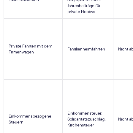
Jahresbeiträge für
private Hobbys
Private Fahrten mit dem
Familienheimfahrten
Nicht a
Firmenwagen
Einkommensteuer,
Einkommensbezogene
Solidaritätszuschlag,
Nicht a
Steuern
Kirchensteuer