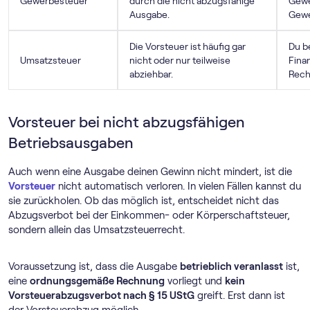
Gewerbesteuer
durch die nicht abzugsfähige
Gewe
Ausgabe.
Gewe
Die Vorsteuer ist häufig gar
Du b
Umsatzsteuer
nicht oder nur teilweise
Fina
abziehbar.
Rech
Vorsteuer bei nicht abzugsfähigen
Betriebsausgaben
Auch wenn eine Ausgabe deinen Gewinn nicht mindert, ist die
Vorsteuer
nicht automatisch verloren. In vielen Fällen kannst du
sie zurückholen. Ob das möglich ist, entscheidet nicht das
Abzugsverbot bei der Einkommen- oder Körperschaftsteuer,
sondern allein das Umsatzsteuerrecht.
Voraussetzung ist, dass die Ausgabe
betrieblich veranlasst
ist,
eine
ordnungsgemäße Rechnung
vorliegt und
kein
Vorsteuerabzugsverbot nach § 15 UStG
greift. Erst dann ist
der Vorsteuerabzug möglich.