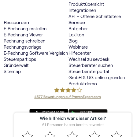
Produktübersicht
Integrationen
API – Offene Schnittstelle
Ressourcen
Service
E‑Rechnung erstellen
Ratgeber
E‑Rechnung Viewer
Lexikon
Rechnung schreiben
Blog
Rechnungsvorlage
Webinare
E‑Rechnung Software Vergleich
Hilfecenter
Steuerspartipps
Wechsel zu sevdesk
Gründerwelt
Steuerberater suchen
Sitemap
Steuerberaterportal
GmbH & UG online gründen
Produktdemo
Deutschland