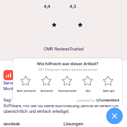
4,4
4,3
OMR Reviews
Trusted
Service & Support →
Montag bis Freitag 08:00 - 17:00 Uhr
Sag’ Tschüss zum Papierchaos und erhalte einen Einblick in die
Software, mit der du deine Buchhaltung zentral an einem Ort
übersichtlich und einfach erledigst.
sevdesk
Lösungen