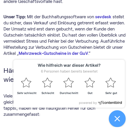
andere Geschäftsvorfälle hast.
Unser Tipp:
Mit der Buch­haltungs­software von
sevdesk
stellst
du sicher, dass Verkauf und Einlösung getrennt erfasst werden.
Der Umsatz wird erst dann gebucht, wenn der Kunde den
Gutschein tatsächlich einlöst. Du hast den vollen Überblick und
vermeidest Stress und Fehler bei der Verbuchung. Ausführliche
Hilfestellung zur Verbuchung von Gutscheinen bietet dir unser
Artikel „
Mehrzweck-Gutscheine in der GuV
.“
Häufige Fehler bei Gutscheinen und
wie du sie vermeidest
Viele Händler stolpern bei Gutscheinen immer wieder über die
gleichen Fallstricke. Damit du nicht in die gleichen Fallen
tappst, haben wir die häufigsten Fehler für dich
zusammengefasst: