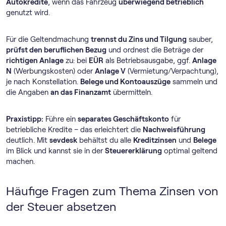
Autokredite
, wenn das Fahrzeug
überwiegend betrieblich
genutzt wird.
Für die Geltendmachung
trennst du Zins und Tilgung
sauber,
prüfst den beruflichen Bezug
und ordnest die Beträge der
richtigen Anlage
zu: bei
EÜR
als Betriebsausgabe, ggf.
Anlage
N
(Werbungskosten) oder
Anlage V
(Vermietung/Verpachtung),
je nach Konstellation.
Belege und Kontoauszüge
sammeln und
die Angaben
an das Finanzamt
übermitteln.
Praxistipp:
Führe ein
separates Geschäftskonto
für
betriebliche Kredite – das erleichtert die
Nachweisführung
deutlich. Mit
sevdesk
behältst du alle
Kreditzinsen
und
Belege
im Blick und kannst sie in der
Steuererklärung
optimal geltend
machen.
Häufige Fragen zum Thema Zinsen von
der Steuer absetzen