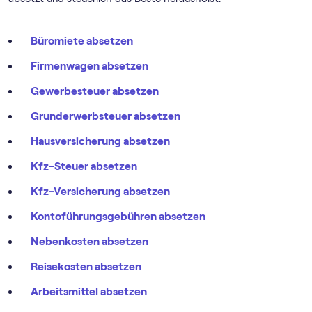
Anschaffungskosten, aber nur auf den Gebäudeanteil.
Beachte: Die Zinsen sind nur dann voll absetzbar, wenn der
Kredit ausschließlich der Vermietung dient.
Büromiete absetzen
Firmenwagen absetzen
Gewerbesteuer absetzen
Grunderwerbsteuer absetzen
Hausversicherung absetzen
Kfz-Steuer absetzen
Kfz-Versicherung absetzen
Kontoführungsgebühren absetzen
Nebenkosten absetzen
Reisekosten absetzen
Arbeitsmittel absetzen