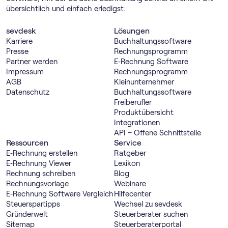
übersichtlich und einfach erledigst.
sevdesk
Lösungen
Karriere
Buch­haltungs­software
Presse
Rechnungs­programm
Partner werden
E‑Rechnung Software
Impressum
Rechnungs­programm
AGB
Kleinunternehmer
Datenschutz
Buch­haltungs­software
Freiberufler
Produktübersicht
Integrationen
API – Offene Schnittstelle
Ressourcen
Service
E‑Rechnung erstellen
Ratgeber
E‑Rechnung Viewer
Lexikon
Rechnung schreiben
Blog
Rechnungsvorlage
Webinare
E‑Rechnung Software Vergleich
Hilfecenter
Steuerspartipps
Wechsel zu sevdesk
Gründerwelt
Steuerberater suchen
Sitemap
Steuerberaterportal