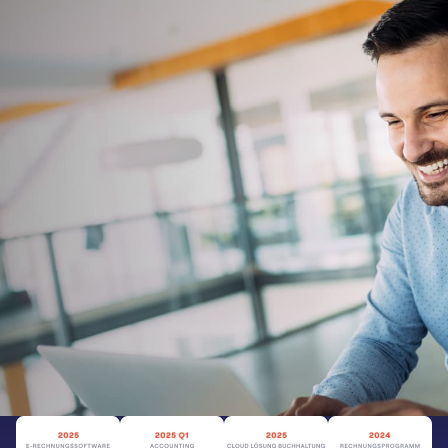
Buchhaltungslösung für
Freiberufler
Angebote und Rechnungen unterwegs schreiben
Belege digital verwalten
Integriertes Online-Banking
Kostenlos testen
Zur Preisübersicht
sevdesk ist mehrfach ausgezeichnet