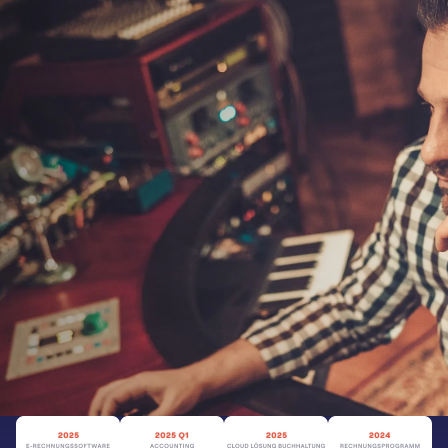
Buchhaltung für
Veranstaltungstechniker
Rechnungen schreiben
Kunden verwalten
Buchhaltung erledigen
Kostenlos testen
Zur Preisübersicht
sevdesk ist mehrfach ausgezeichnet