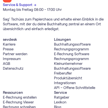
Service & Support →
Montag bis Freitag 08:00 - 17:00 Uhr
Sag’ Tschüss zum Papierchaos und erhalte einen Einblick in die
Software, mit der du deine Buchhaltung zentral an einem Ort
übersichtlich und einfach erledigst.
sevdesk
Lösungen
Karriere
Buch­haltungs­software
Presse
Rechnungs­programm
Partner werden
E‑Rechnung Software
Impressum
Rechnungs­programm
AGB
Kleinunternehmer
Datenschutz
Buch­haltungs­software
Freiberufler
Produktübersicht
Integrationen
API – Offene Schnittstelle
Ressourcen
Service
E‑Rechnung erstellen
Ratgeber
E‑Rechnung Viewer
Lexikon
Rechnung schreiben
Blog