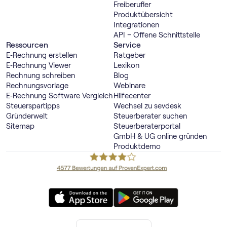
Freiberufler
Produktübersicht
Integrationen
API – Offene Schnittstelle
Ressourcen
Service
E‑Rechnung erstellen
Ratgeber
E‑Rechnung Viewer
Lexikon
Rechnung schreiben
Blog
Rechnungsvorlage
Webinare
E‑Rechnung Software Vergleich
Hilfecenter
Steuerspartipps
Wechsel zu sevdesk
Gründerwelt
Steuerberater suchen
Sitemap
Steuerberaterportal
GmbH & UG online gründen
Produktdemo