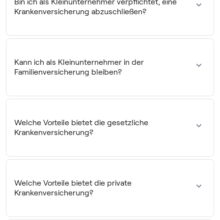
Bin ich als Kleinunternehmer verpflichtet, eine
Krankenversicherung abzuschließen?
Du unterliegst mit einem Nebengewerbe ebenso der
Krankenversicherungspflicht wie in einem
Angestelltenverhältnis. Handelt es sich nur um eine
Kann ich als Kleinunternehmer in der
Nebentätigkeit neben deiner Festanstellung, bleibst du bei
Familienversicherung bleiben?
einem geringen Einkommen über deinen Arbeitgeber
versichert.
Mit einem kleinen Nebengewerbe kannst du in der
Familienversicherung versichert bleiben, solange du die
Einkommensgrenzen nicht überschreitest. Die
Welche Vorteile bietet die gesetzliche
Werbungskosten mit eingerechnet, darfst du mit deiner
Krankenversicherung?
Nebentätigkeit nicht mehr als 608 Euro verdienen.
Die Beiträge sind einkommensabhängig und somit bei
einem geringen Einkommen aus deiner Nebentätigkeit
besonders günstig. Zusätzlich profitierst du von einer
Welche Vorteile bietet die private
kostenlosen Familienversicherung deiner Ehepartnerin
Krankenversicherung?
oder deines Ehepartners, deiner Kinder sowie einer
umfassenden Grundversorgung.
Die private Krankenversicherung bietet dir eine große