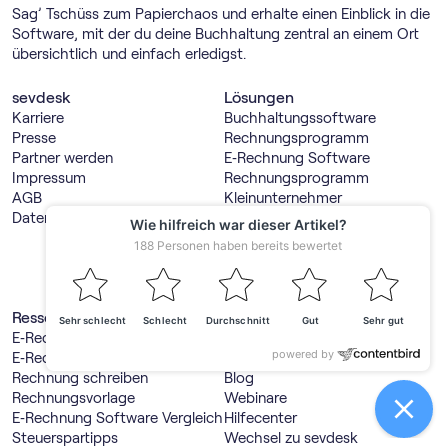
Sag’ Tschüss zum Papierchaos und erhalte einen Einblick in die
Software, mit der du deine Buchhaltung zentral an einem Ort
übersichtlich und einfach erledigst.
sevdesk
Lösungen
Karriere
Buch­haltungs­software
Presse
Rechnungs­programm
Partner werden
E‑Rechnung Software
Impressum
Rechnungs­programm
AGB
Kleinunternehmer
Datenschutz
Buch­haltungs­software
Freiberufler
Produktübersicht
Integrationen
API – Offene Schnittstelle
Ressourcen
Service
E‑Rechnung erstellen
Ratgeber
E‑Rechnung Viewer
Lexikon
Rechnung schreiben
Blog
Rechnungsvorlage
Webinare
E‑Rechnung Software Vergleich
Hilfecenter
Steuerspartipps
Wechsel zu sevdesk