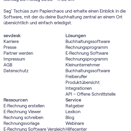
Sag’ Tschüss zum Papierchaos und erhalte einen Einblick in die
Software, mit der du deine Buchhaltung zentral an einem Ort
übersichtlich und einfach erledigst.
sevdesk
Lösungen
Karriere
Buch­haltungs­software
Presse
Rechnungs­programm
Partner werden
E‑Rechnung Software
Impressum
Rechnungs­programm
AGB
Kleinunternehmer
Datenschutz
Buch­haltungs­software
Freiberufler
Produktübersicht
Integrationen
API – Offene Schnittstelle
Ressourcen
Service
E‑Rechnung erstellen
Ratgeber
E‑Rechnung Viewer
Lexikon
Rechnung schreiben
Blog
Rechnungsvorlage
Webinare
E‑Rechnung Software Vergleich
Hilfecenter