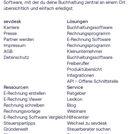
Software, mit der du deine Buchhaltung zentral an einem Ort
übersichtlich und einfach erledigst.
sevdesk
Lösungen
Karriere
Buch­haltungs­software
Presse
Rechnungs­programm
Partner werden
E‑Rechnung Software
Impressum
Rechnungs­programm
AGB
Kleinunternehmer
Datenschutz
Buch­haltungs­software
Freiberufler
Produktübersicht
Integrationen
API – Offene Schnittstelle
Ressourcen
Service
E‑Rechnung erstellen
Ratgeber
E‑Rechnung Viewer
Lexikon
Rechnung schreiben
Blog
Rechnungsvorlage
Webinare
E‑Rechnung Software Vergleich
Hilfecenter
Steuerspartipps
Wechsel zu sevdesk
Gründerwelt
Steuerberater suchen