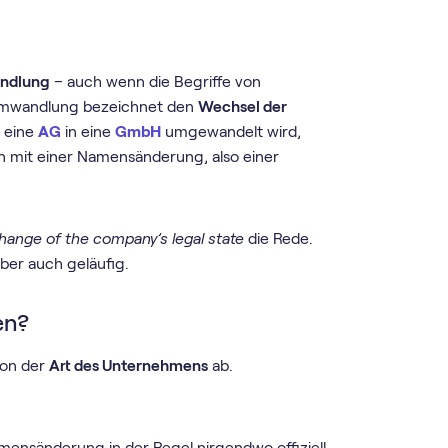
ndlung
– auch wenn die Begriffe von
 Umwandlung bezeichnet den
Wechsel der
 eine
AG
in eine
GmbH
umgewandelt wird,
 mit einer Namensänderung, also einer
hange of the company’s legal state
die Rede.
aber auch geläufig.
en?
von der
Art des Unternehmens
ab.
ensänderung in der Regel nirgendwo offiziell