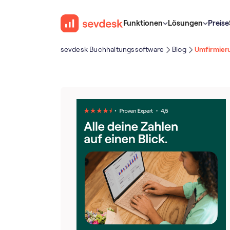
Funktionen
Lösungen
Preise
sevdesk Buch­haltungs­software
Blog
Umfirmieru