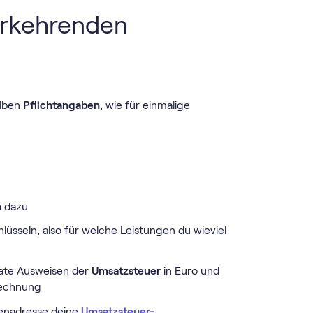
erkehrenden
elben
Pflichtangaben
, wie für einmalige
m
dazu
lüsseln, also für welche Leistungen du wieviel
arate Ausweisen der
Umsatzsteuer
in Euro und
Rechnung
menadresse deine
Umsatzsteuer-