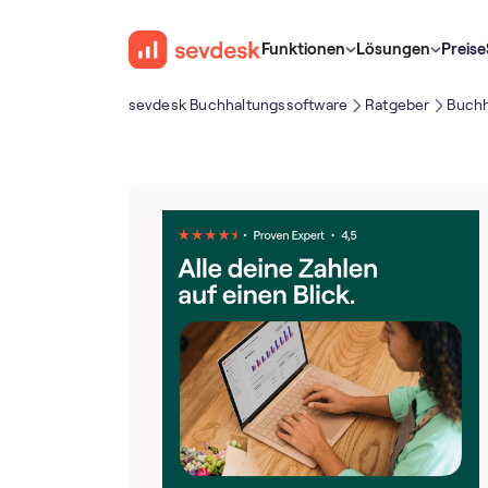
Funktionen
Lösungen
Preise
sevdesk Buch­haltungs­software
Ratgeber
Buchh