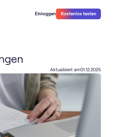
Einloggen
Kostenlos testen
ngen
Aktualisiert am
01
.
12
.
2025