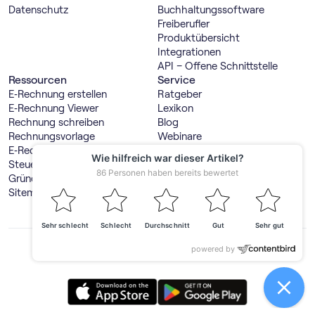
Datenschutz
Buch­haltungs­software
Freiberufler
Produktübersicht
Integrationen
API – Offene Schnittstelle
Ressourcen
Service
E‑Rechnung erstellen
Ratgeber
E‑Rechnung Viewer
Lexikon
Rechnung schreiben
Blog
Rechnungsvorlage
Webinare
E‑Rechnung Software Vergleich
Hilfecenter
Steuerspartipps
Wechsel zu sevdesk
Gründerwelt
Steuerberater suchen
Sitemap
Steuerberaterportal
GmbH & UG online gründen
Produktdemo