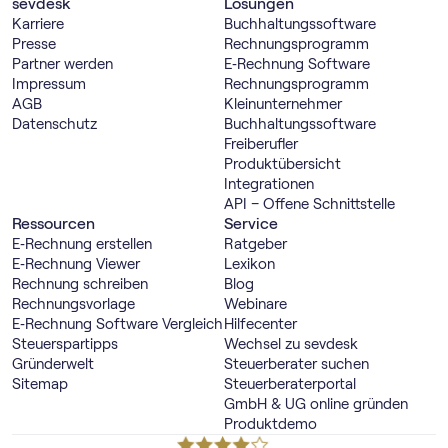
sevdesk
Lösungen
Karriere
Buch­haltungs­software
Presse
Rechnungs­programm
Partner werden
E‑Rechnung Software
Impressum
Rechnungs­programm
AGB
Kleinunternehmer
Datenschutz
Buch­haltungs­software
Freiberufler
Produktübersicht
Integrationen
API – Offene Schnittstelle
Ressourcen
Service
E‑Rechnung erstellen
Ratgeber
E‑Rechnung Viewer
Lexikon
Rechnung schreiben
Blog
Rechnungsvorlage
Webinare
E‑Rechnung Software Vergleich
Hilfecenter
Steuerspartipps
Wechsel zu sevdesk
Gründerwelt
Steuerberater suchen
Sitemap
Steuerberaterportal
GmbH & UG online gründen
Produktdemo