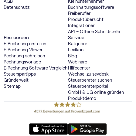
AGB
Kleinunternehmer
Datenschutz
Buch­haltungs­software
Freiberufler
Produktübersicht
Integrationen
API – Offene Schnittstelle
Ressourcen
Service
E‑Rechnung erstellen
Ratgeber
E‑Rechnung Viewer
Lexikon
Rechnung schreiben
Blog
Rechnungsvorlage
Webinare
E‑Rechnung Software Vergleich
Hilfecenter
Steuerspartipps
Wechsel zu sevdesk
Gründerwelt
Steuerberater suchen
Sitemap
Steuerberaterportal
GmbH & UG online gründen
Produktdemo