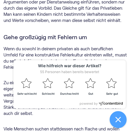
Argumenten oder per Dienstanweisung einführen, sondern nur
durch das eigene Vorbild. Das Gleiche gilt für das Privatleben:
Man kann seinen Kindern nicht bestimmte Verhaltensweisen
und Werte vorscheiben, wenn man diese selbst nicht einhält.
Gehe großzügig mit Fehlern um
Wenn du sowohl in deinem privaten als auch beruflichen
Umfeld für eine konstruktive Fehlerkultur eintreten willst, musst
du selbst dafür werben, indem du offen mit deinen eigenen
Fehlern und großzügig mit den Fehlern anderer umgehst.
Zu einer vorbildlichen Fehlerkultur gehört mehr, als zu den
eigenen Fehlern zu stehen: Stärke zeigst du, indem du nicht
weiter nach Rechtfertigungen suchst und Fehler, die in der
Vergangenheit begangen wurden, ruhen lässt. Du solltest die
Stärke entwickeln, zu verzeihen – nicht nur anderen sondern
auch dir selbst.
Viele Menschen suchen stattdessen nach Rache und wollen