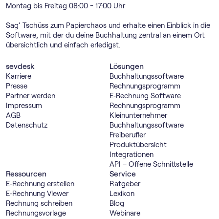
Montag bis Freitag 08:00 - 17:00 Uhr
Sag’ Tschüss zum Papierchaos und erhalte einen Einblick in die
Software, mit der du deine Buchhaltung zentral an einem Ort
übersichtlich und einfach erledigst.
sevdesk
Lösungen
Karriere
Buch­haltungs­software
Presse
Rechnungs­programm
Partner werden
E‑Rechnung Software
Impressum
Rechnungs­programm
AGB
Kleinunternehmer
Datenschutz
Buch­haltungs­software
Freiberufler
Produktübersicht
Integrationen
API – Offene Schnittstelle
Ressourcen
Service
E‑Rechnung erstellen
Ratgeber
E‑Rechnung Viewer
Lexikon
Rechnung schreiben
Blog
Rechnungsvorlage
Webinare